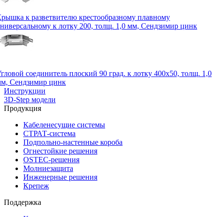
рышка к разветвителю крестообразному плавному
ниверсальному к лотку 200, толщ. 1,0 мм, Сендзимир цинк
гловой соединитель плоский 90 град. к лотку 400х50, толщ. 1,0
м, Сендзимир цинк
Инструкции
3D-Step модели
Продукция
Кабеленесущие системы
СТРАТ-система
Подпольно-настенные короба
Огнестойкие решения
OSTEC-решения
Молниезащита
Инженерные решения
Крепеж
Поддержка