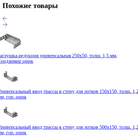
Похожие товары
аглушка-редукция универсальная 250х50, толщ. 1,5 мм,
Сендзимир цинк
ниверсальный ввод трассы в стену для лотков 150х150, толщ. 1,
м, гор. цинк
ниверсальный ввод трассы в стену для лотков 500х150, толщ. 1,
м, гор. цинк