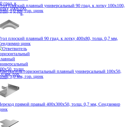
гол плоский плавный универсальный 90 град. к лотку 100х100,
олщ. 1,0 мм, гор. цинк
гол плоский плавный 90 град. к лотку 400х80, толщ. 0,7 мм,
Сендзимир цинк
тветвитель горизонтальный плавный универсальный 100х50,
олщ. 1,0 мм, гор. цинк
ереход прямой правый 400х300х50, толщ. 0,7 мм, Сендзимир
цинк