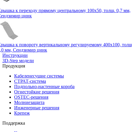
рышка к переходу прямому центральному 100х50, толщ. 0,7 мм,
Сендзимир цинк
рышка к повороту вертикальному регулируемому 400х100, толщ
,0 мм, Сендзимир цинк
Инструкции
3D-Step модели
Продукция
Кабеленесущие системы
СТРАТ-система
Подпольно-настенные короба
Огнестойкие решения
OSTEC-решения
Молниезащита
Инженерные решения
Крепеж
Поддержка